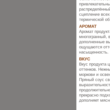
привлекательны
распределённый
сцепление всех
термической об
АРОМАТ
Аромат продукт
многогранный, 
дополненные вы
ощущаются отте
насыщенность.
ВКУС
Вкус продукта 
оттенков. Нежн
моркови и осве
Пряный соус св
выразительност
продолжительно
прекрасно подх
дополняет мясн