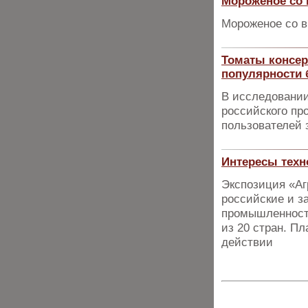
Мороженое со 
Мороженое со в
Томаты консер
популярности 
В исследовании
российского пр
пользователей з
Интересы техн
Экспозиция «Аг
российские и з
промышленности
из 20 стран. П
действии