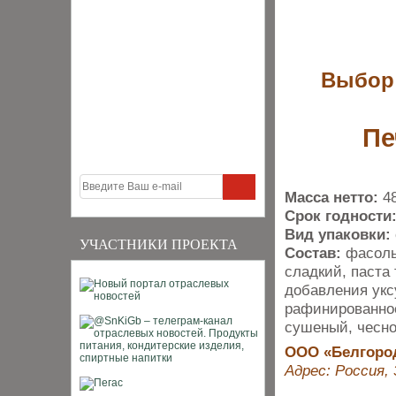
Выбор 
Пе
Масса нетто:
4
Срок годности
Вид упаковки:
УЧАСТНИКИ ПРОЕКТА
Состав:
фасоль
сладкий, паста
добавления укс
рафинированное
сушеный, чесн
ООО «Белгоро
Адрес: Россия, 