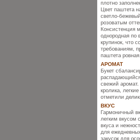
плотно заполне
Цвет паштета н
светло-бежевый
розоватым отте
Консистенция 
однородная по 
крупинок, что с
требованиям, п
паштета ровная
АРОМАТ
Букет сбаланси
распадающийся
свежий аромат.
кролика, легкие
отметили делик
ВКУС
Гармоничный вк
легким вкусом 
вкуса и нежнос
для ежедневных
закусок для ос