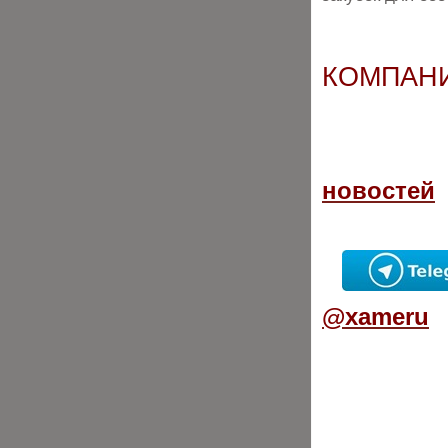
КОМПАН
новостей
@xameru