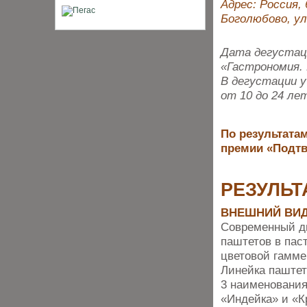
Адрес: Россия, 
Боголюбово, ул.
Дата дегустаци
«Гастрономия. 
В дегустации 
от 10 до 24 ле
По результатам
премии «Подтв
РЕЗУЛЬТ
ВНЕШНИЙ ВИ
Современный д
паштетов в пас
цветовой гамме
Линейка паштет
3 наименования
«Индейка» и «К