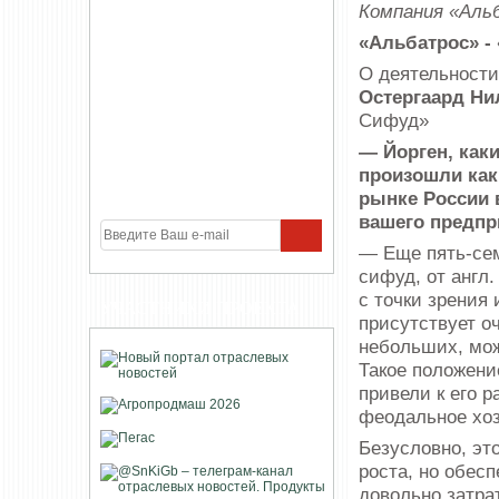
Компания «Аль
«Альбатрос» - 
О деятельности
Остергаард Ни
Сифуд»
— Йорген, как
произошли как
рынке России в
вашего предпр
— Еще пять-сем
сифуд, от англ
с точки зрения
УЧАСТНИКИ ПРОЕКТА
присутствует о
небольших, мож
Такое положени
привели к его 
феодальное хоз
Безусловно, эт
роста, но обесп
довольно затра