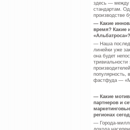
здесь — между 
стандартам. Од
производстве б
— Какие иннов
время? Какие 
«Альбатроса»
— Наша последн
линейки уже за
она будет непо
тривиальности э
производителей
популярность, 
фастфуда — «М
— Какие моти
партнеров и с
маркетинговые
регионах сего
— Города-милли
дохода населен