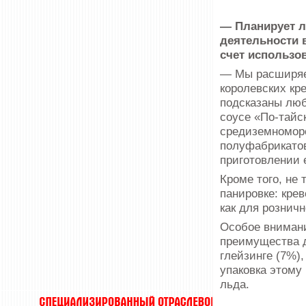
— Планирует л
деятельности 
счет использо
— Мы расширяем
королевских кр
подсказаны лю
соусе «По-тайс
средиземноморс
полуфабрикатов
приготовлении 
Кроме того, не
панировке: кре
как для розничн
Особое внимани
преимущества д
глейзинге (7%)
упаковка этому
льда.