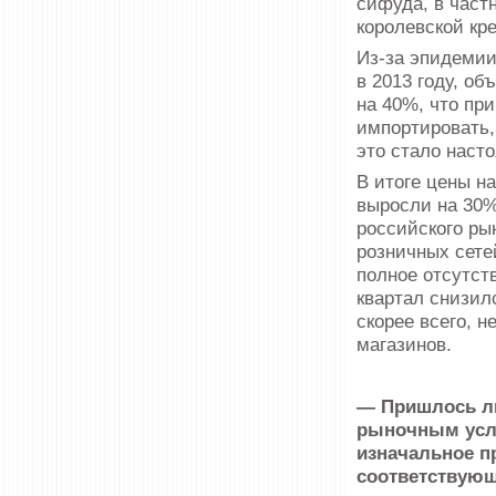
сифуда, в част
королевской кре
Из-за эпидеми
в 2013 году, об
на 40%, что пр
импортировать,
это стало наст
В итоге цены на
выросли на 30%
российского ры
розничных сете
полное отсутст
квартал снизил
скорее всего, 
магазинов.
— Пришлось ли
рыночным усло
изначальное п
соответствующ