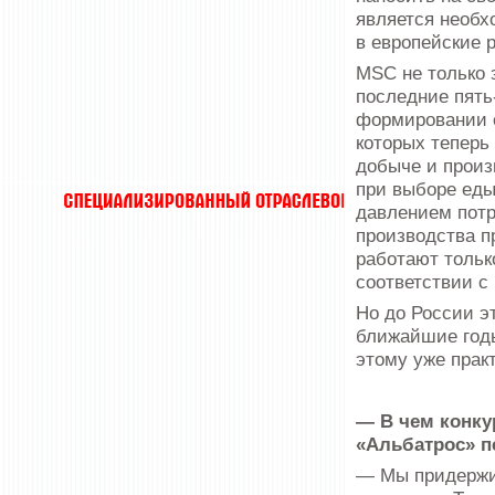
является необх
в европейские 
MSC не только 
последние пять-
формировании о
которых теперь
добыче и прои
при выборе еды
давлением потр
производства п
работают тольк
соответствии с
Но до России эт
ближайшие годы
этому уже прак
— В чем конку
«Альбатрос» п
— Мы придержи