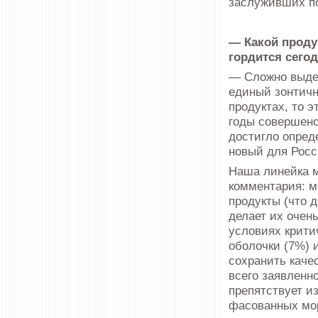
заслуживших по
— Какой проду
гордится сего
— Сложно выде
единый зонтичн
продуктах, то э
годы совершенс
достигло опред
новый для Росс
Наша линейка м
комментария: м
продукты (что д
делает их очен
условиях крити
оболочки (7%) 
сохранить каче
всего заявленно
препятствует и
фасованных мор