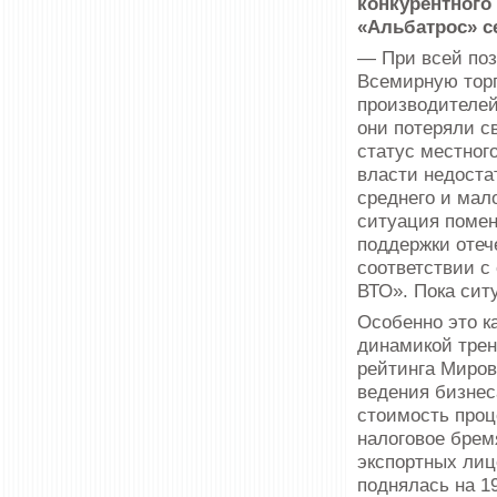
конкурентного 
«Альбатрос» с
— При всей поз
Всемирную торг
производителей
они потеряли с
статус местног
власти недоста
среднего и мал
ситуация помен
поддержки отеч
соответствии с
ВТО». Пока сит
Особенно это к
динамикой трен
рейтинга Миров
ведения бизнес
стоимость проц
налоговое брем
экспортных лиц
поднялась на 19