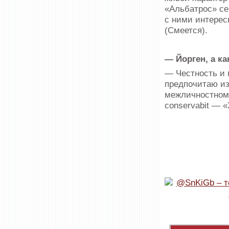
«Альбатрос» сег
с ними интерес
(Смеется).
— Йорген, а к
— Честность и 
предпочитаю из
межличностном о
conservabit — «