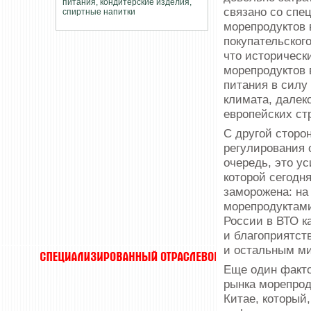
связано со спе
морепродуктов 
покупательского
что историческ
морепродуктов 
питания в силу
климата, далеко
европейских ст
С другой сторо
регулирования 
очередь, это у
которой сегодн
заморожена: на
морепродуктами
России в ВТО к
и благоприятст
и остальным м
Еще один факто
рынка морепрод
Китае, который