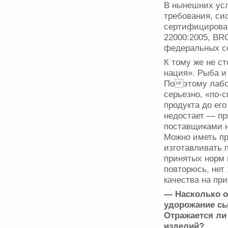
В нынешних усл
требования, си
сертифицирован
22000:2005, BR
федеральных с
К тому же не с
нация». Рыба и
Поэтому лабор
серьезно, «по-
продукта до его
недостает — пр
поставщиками н
Можно иметь пр
изготавливать 
принятых норм 
повторюсь, нет
качества на пр
— Насколько о
удорожание сы
Отражается ли
изделий?