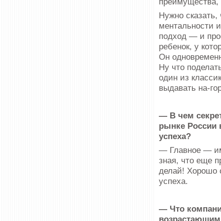
преимущества, 
Нужно сказать,
ментальности и
подход — и про
ребенок, у кото
Он одновременн
Ну что поделать
один из класси
выдавать на-го
— В чем секре
рынке России 
успеха?
— Главное — им
зная, что еще 
делай! Хорошо 
успеха.
— Что компани
возрастающим