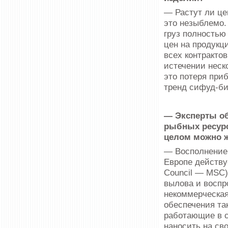
— Растут ли це
это незыблемо.
груз полностью
цен на продукц
всех контракто
истечении неск
это потеря при
тренд сифуд-би
— Эксперты о
рыбных ресурс
целом можно ж
— Восполнение 
Европе действу
Council — MSC)
вылова и воспр
некоммерческая
обеспечения та
работающие в с
наносить на сво