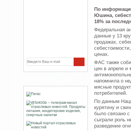
По информации
Юшина, себест
18% за последн
Федеральная а
данные у 13 кр
продажах, себе
себестоимости,
ценах.
ФАС также соби
цен в апреле и
антимонопольн
напомнила о не
УЧАСТНИКИ ПРОЕКТА
мясные продук
потребителей.
По данным Наци
курятину и сви
было связано с
сыграли роль н
разведение огн