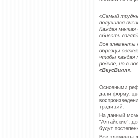
«Самый трудны
получился оче
Каждая мелкая 
сбивать взгляд
Все элементы 
образцы одежд
чтобы каждая 
родное, но в н
«ВкусВилл».
Основными реф
дали форму, цв
воспроизведени
традиций.
На данный моме
“Алтайские”, д
будут постепен
Все элементы 