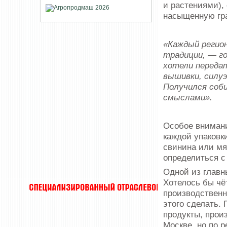
и растениями),
насыщенную гра
«Каждый регион
традиции, — г
хотели переда
вышивки, силуэ
Получился соби
смыслами».
Особое внимани
каждой упаковк
свинина или мя
определиться с
Одной из главн
Хотелось бы чёт
производственн
этого сделать.
продукты, произ
Москве, но по 