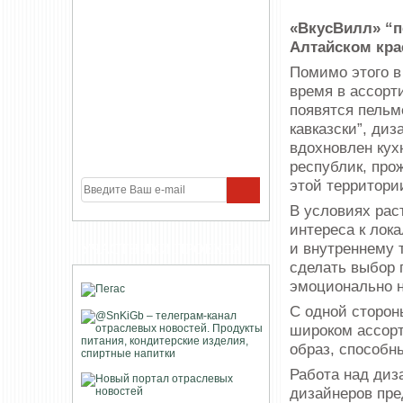
«ВкусВилл» “п
Алтайском кра
Помимо этого 
время в ассорт
появятся пельм
кавказски”, диз
вдохновлен кух
республик, пр
этой территори
В условиях рас
интереса к лок
и внутреннему 
УЧАСТНИКИ ПРОЕКТА
сделать выбор 
эмоционально 
С одной сторон
широком ассорт
образ, способн
Работа над диз
дизайнеров пре