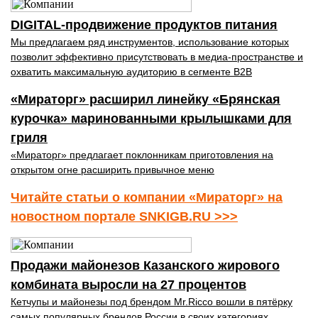
DIGITAL-продвижение продуктов питания
Мы предлагаем ряд инструментов, использование которых
позволит эффективно присутствовать в медиа-пространстве и
охватить максимальную аудиторию в сегменте B2B
«Мираторг» расширил линейку «Брянская
курочка» маринованными крылышками для
гриля
«Мираторг» предлагает поклонникам приготовления на
открытом огне расширить привычное меню
Читайте статьи о компании «Мираторг» на
новостном портале SNKIGB.RU >>>
Продажи майонезов Казанского жирового
комбината выросли на 27 процентов
Кетчупы и майонезы под брендом Mr.Ricco вошли в пятёрку
самых популярных брендов России в своих категориях