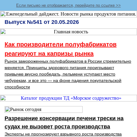
Если письмо не отображается, перейдите по ссылке >>
Выпуск №541 от 20.05.2026
Как производители полуфабрикатов
реагируют на капризы рынка
Рынок замороженных полуфабрикатов в России стремительно
меняется. Принципы здорового питания проигрывают
привычке вкусно пообедать, пельмени уступают место
чебурекам, и все это — на фоне падения покупательской
способности
Разрешение консервации печени трески на
судах не вызовет роста производства
Эксперты не прогнозируют взрывного роста производства