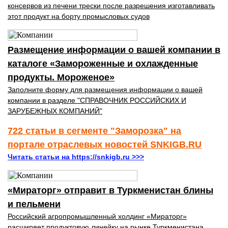
консервов из печени трески после разрешения изготавливать
этот продукт на борту промысловых судов
Размещение информации о вашей компании в
каталоге «Замороженные и охлажденные
продукты. Мороженое»
Заполните форму для размещения информации о вашей
компании в разделе "СПРАВОЧНИК РОССИЙСКИХ И
ЗАРУБЕЖНЫХ КОМПАНИЙ"
722 статьи в сегменте "Заморозка" на
портале отраслевых новостей SNKIGB.RU
Читать статьи на https://snkigb.ru >>>
«Мираторг» отправит в Туркменистан блины
и пельмени
Российский агропромышленный холдинг «Мираторг»
расширяет продуктовую линейку на рынке Туркменистана