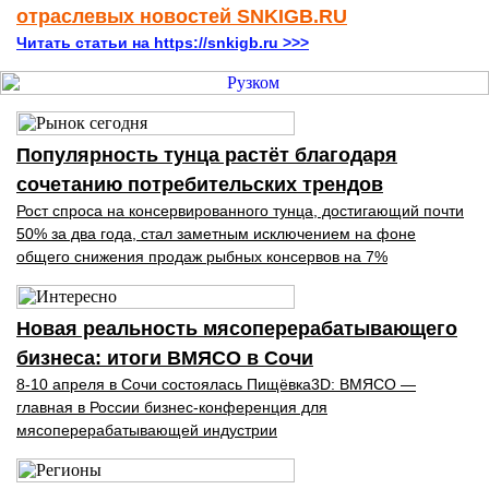
отраслевых новостей SNKIGB.RU
Читать статьи на https://snkigb.ru >>>
Популярность тунца растёт благодаря
сочетанию потребительских трендов
Рост спроса на консервированного тунца, достигающий почти
50% за два года, стал заметным исключением на фоне
общего снижения продаж рыбных консервов на 7%
Новая реальность мясоперерабатывающего
бизнеса: итоги ВМЯСО в Сочи
8-10 апреля в Сочи состоялась Пищёвка3D: ВМЯСО —
главная в России бизнес-конференция для
мясоперерабатывающей индустрии