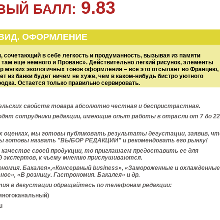
9.83
ВЫЙ БАЛЛ:
ВИД. ОФОРМЛЕНИЕ
, сочетающий в себе легкость и продуманность, вызывая из памяти
 там еще немного и Прованс». Действительно легкий рисунок, элементы
ор мягких экологичных тонов оформления – все это отсылает во Францию,
ет из банки будет ничем не хуже, чем в каком-нибудь бистро уютного
родка. Остается только правильно сервировать.
льских свойств товара абсолютно честная и беспристрастная.
дят сотрудники редакции, имеющие опыт работы в отрасли от 7 до 22
их оценках, мы готовы публиковать результаты
дегустации, заявив, чт
ы готовы назвать "ВЫБОР РЕДАКЦИИ" и рекомендовать его рынку!
в качестве своей продукции, то приглашаем предоставить ее для
уд экспертов, к чьему мнению прислушиваются.
номия. Бакалея»,
«Консервный business», «Замороженные и охлажденные
ное», «В розницу. Гастрономия. Бакалея»
и др.
тия в дегустации обращайтесь по телефонам редакции:
(многоканальный)
u