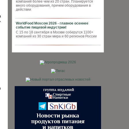
компаний более чем из 20 стран. Планируется
много оборудования, причем оборудования в
действии
м
,
WorldFood Moscow 2026 - главное осеннее
событие пищевой индустрии!
С 15 по 18 сентября в Москве соберутся 1100+
компаний из 30 стран мира и 60 регионов России
и