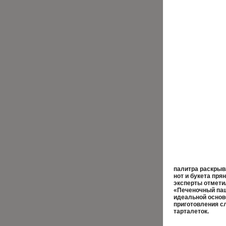
палитра раскрыв
нот и букета пря
эксперты отмети
«Печеночный паш
идеальной осново
приготовления с
тарталеток.