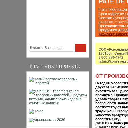
PATE DE 
ГОСТ Р 55336-20
Срок годности:
2 
Состав:
Субпроду
пищевая, сахар-п
Производитель:
Продукция для 
www.shop.konser
ООО «Консервпр
196158 г. Санкт-
8 800 550-4742
https://konservpr
УЧАСТНИКИ ПРОЕКТА
ОТ ПРОИЗВ
Сегодня в ассорт
двухсот наименова
охватить все цено
премиума. Продукц
удовлетворяет вку
попробовать новые
соответствуют вы
традиционныхрецеп
качества продукци
ассортименту.
ЛИНЕЙКА. Консервы
• Паштет печеночны