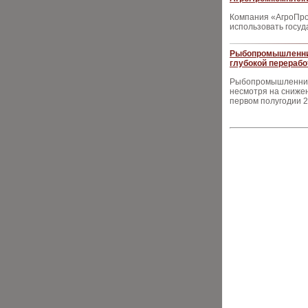
Компания «АгроПро
использовать госуд
Рыбопромышленник
глубокой перерабо
Рыбопромышленники
несмотря на снижен
первом полугодии 