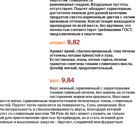
паштетом. Поверхность
равномерная гладкая. Воздушные пустоты
отсутствуют. Паштет обладает характерным,
достаточно нежным для данной категории
продуктов светло-коричневым цветом с легки
кремовым оттенком. Консистенция мажущаяся
однородная по всей массе, без крупинок, что
полностью соответствует требованиям ГОСТ,
предъявляемым к паштетам.
9,82
АРОМАТ:
Аромат яркий, сбалансированный, тона печени
оттенены нотами пряностей и лука.
Естественная, очень легкая горечь печени
грамотно смягчена тонами сливочного масла.
Шлейф мягкий, продолжительный.
9,84
ВКУС:
Вкус нежный, гармоничный с характерными
тонами говяжьей печени, без намека на оттенк
посторонних жиров или крахмала. Вкусовая
ается мягко, гармоничным переплетением печеночных тонов, сливочных
ностей. Паштет легко наносится на поверхность. Соль умеренная. Все
ли натуральность и сбалансированность вкуса, благодаря которой
тет со сливочным маслом ТМ Pate de lair» может служить не только
й для приготовления простых бутербродов, но и стать основой для
ложных и изысканных закусок – брускет, сэндвичей или фуршетных