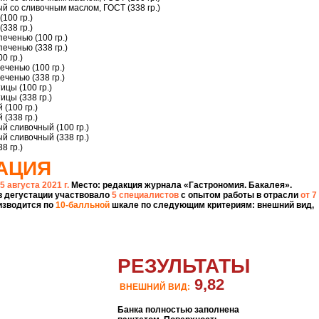
й со сливочным маслом, ГОСТ (338 гр.)
(100 гр.)
(338 гр.)
печенью (100 гр.)
печенью (338 гр.)
0 гр.)
еченью (100 гр.)
еченью (338 гр.)
ицы (100 гр.)
ицы (338 гр.)
 (100 гр.)
 (338 гр.)
й сливочный (100 гр.)
й сливочный (338 гр.)
8 гр.)
АЦИЯ
5 августа 2021 г.
Место: редакция журнала «Гастрономия. Бакалея».
в дегустации участвовало
5 специалистов
с опытом работы в отрасли
от 7
изводится по
10-балльной
шкале по следующим критериям: внешний вид,
РЕЗУЛЬТАТЫ
9,82
ВНЕШНИЙ ВИД:
Банка полностью заполнена