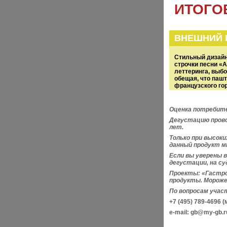
ИТОГО
ВНЕШНИЙ 
Стильный дизайн
строчки песни «А
леттеринга, выб
обещая, что пашт
французского го
Оценка потребите
Дегустацию прово
лет.
Только при высок
данный продукт м
Если вы уверены 
дегустации, на с
Проекты: «Гастро
продукты. Мороже
По вопросам учас
+7 (495) 789-4696 
e-mail: gb@my-gb.r