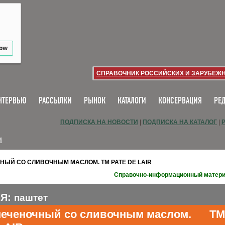
low
СПРАВОЧНИК РОССИЙСКИХ И ЗАРУБЕЖ
НТЕРВЬЮ
РАССЫЛКИ
РЫНОК
КАТАЛОГИ
КОНСЕРВАЦИЯ
РЕ
ПОДПИСКА НА НОВОСТИ
|
ПОДПИСКА НА КАТАЛОГ
|
И
НЫЙ СО СЛИВОЧНЫМ МАСЛОМ. ТМ PATE DE LAIR
Справочно-информационный матер
ИЯ:
паштет
печеночный со сливочным маслом. ТМ