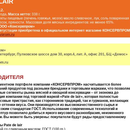
LAIR
12.
года
. Масса нетто:
338 г.
кты пищевые (печень говяжья, мозги) масло сливочное, лук, соль поваренная
есок, пряности. Массовая доля мясных ингредиентов: не менее 65%.
 ООО «Консервпром»
дегустации приобретена в официальном интернет магазине КОНСЕРВПРОМ
vprom.ru
ом»
Петербург, Пулковское шоссе дом 30, корп.4, лит. А, офис 201, БЦ «Демос»
om.ru
ОДИТЕЛЯ
иментном портфеле компании «КОНСЕРВПРОМ» насчитывается более
ний продуктов под разными брендами и торговыми марками, что позволя
вые сегменты рынка мясной и овощной консервации – от эконома до
ия компании под торговой маркой «Pate de lair», которая полностью
совые пристрастия, как сторонников традиций, так и гурманов, желающих
 оттенки вкуса. Они производятся из высококачественного сырья и
соким стандартам ГОСТ. Использование современных технологий и
тур позволило добиться яркого вкусового разнообразия, неизменного
и. Вы можете быть уверены: покупатели будут рады предоставленному
 Pate de lair
й со сливочным маслом, ГОСТ (100 гр.)