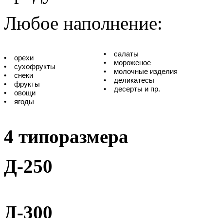
Любое наполнение:
• салаты
• орехи
• мороженое
• сухофрукты
• молочные изделия
• снеки
• деликатесы
• фрукты
• десерты и пр.
• овощи
• ягоды
4 типоразмера
Д-250
Д-300