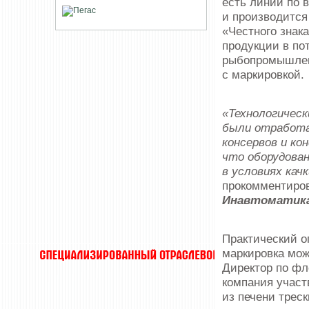
есть линии по 
и производится
«Честного знак
продукции в по
рыбопромышленн
с маркировкой.
«Технологическ
были отработа
консервов и ко
что оборудова
в условиях кач
прокомментиро
Инавтоматика
Практический о
маркировка мож
Директор по ф
компания участ
из печени трес