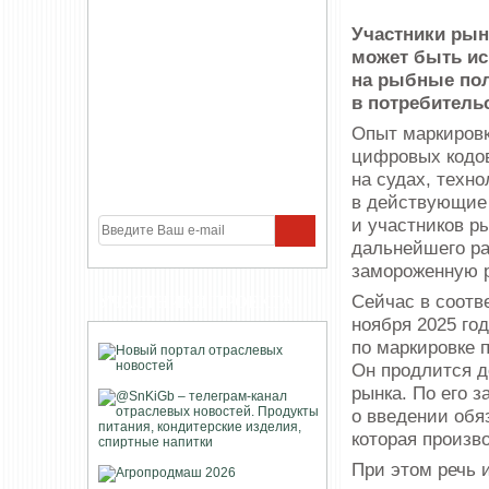
Участники рын
может быть ис
на рыбные по
в потребитель
Опыт маркировк
цифровых кодов
на судах, техн
в действующие 
и участников р
дальнейшего ра
замороженную р
Сейчас в соотв
УЧАСТНИКИ ПРОЕКТА
ноября 2025 го
по маркировке 
Он продлится до
рынка. По его 
о введении обя
которая произв
При этом речь 