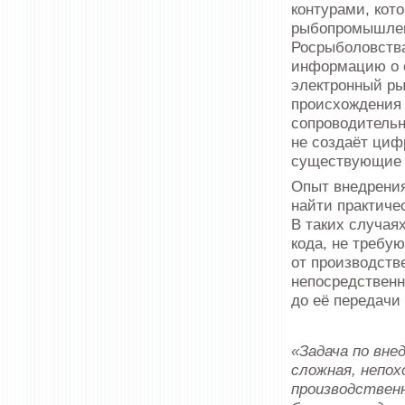
контурами, кот
рыбопромышленн
Росрыболовств
информацию о с
электронный ры
происхождения
сопроводитель
не создаёт циф
существующие 
Опыт внедрения
найти практиче
В таких случая
кода, не требу
от производств
непосредственн
до её передачи 
«Задача по вне
сложная, непо
производствен