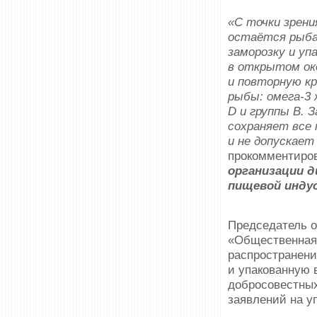
«С точки зрен
остаётся рыба
заморозку и уп
в открытом ок
и повторную кр
рыбы: омега-3
D и группы B. 
сохраняет все
и не допускает
прокомментиро
организации 
пищевой индус
Председатель о
«Общественная 
распространени
и упакованную 
добросовестных
заявлений на уп