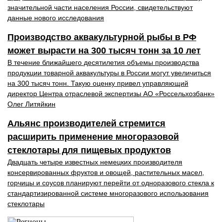
значительной части населения России, свидетельствуют
данные нового исследования
Производство аквакультурной рыбы в РФ
может вырасти на 300 тысяч тонн за 10 лет
В течение ближайшего десятилетия объемы производства
продукции товарной аквакультуры в России могут увеличиться
на 300 тысяч тонн. Такую оценку привел управляющий
директор Центра отраслевой экспертизы АО «Россельхозбанк»
Олег Литяйкин
Альянс производителей стремится
расширить применение многоразовой
стеклотары для пищевых продуктов
Двадцать четыре известных немецких производителя
консервированных фруктов и овощей, растительных масел,
горчицы и соусов планируют перейти от одноразового стекла к
стандартизированной системе многоразового использования
стеклотары