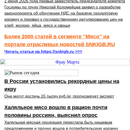
2 июня 2026 года первый заместитель председателя комитета
Госдумы по труду Николай Коломейцев заявил о разработке
законопроекта об обнулении НДС на базовую продуктовую
корзину и призвал к государственному регулированию цен на
хлеб, молоко, яйца, мясо и овощи
Более 2000 статей в сегменте "Мясо" на
портале отраслевых новостей SNKIGB.RU
Читать статьи на https://snkigb.ru >>>
В России установились рекордные цены на
икру
Они могут достичь 15 тысяч руб./кг, прогнозирует эксперт
Халяльное мясо вошло в рацион почти
половины россиян, выяснил опрос
Халяльная мясная продукция перестала быть нишевым
предложением и прочно вошла в потребительскую корзину