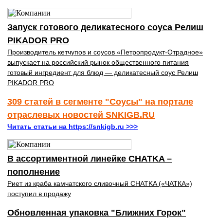
Запуск готового деликатесного соуса Релиш
PIKADOR PRO
Производитель кетчупов и соусов «Петропродукт-Отрадное»
выпускает на российский рынок общественного питания
готовый ингредиент для блюд — деликатесный соус Релиш
PIKADOR PRO
309 статей в сегменте "Соусы" на портале
отраслевых новостей SNKIGB.RU
Читать статьи на https://snkigb.ru >>>
В ассортиментной линейке CHATKA –
пополнение
Риет из краба камчатского сливочный CHATKA («ЧАТКА»)
поступил в продажу
Обновленная упаковка "Ближних Горок"