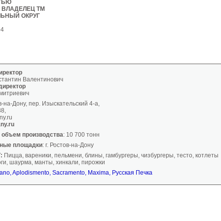
ТЬЮ
 ВЛАДЕЛЕЦ ТМ
ЬНЫЙ ОКРУГ
94
иректор
стантин Валентинович
директор
митриевич
в-на-Дону, пер. Изыскательский 4-а,
88,
ny.ru
ny.ru
 объем производства
: 10 700 тонн
нные площадки
: г. Ростов-на-Дону
:
Пицца, вареники, пельмени, блины, гамбургеры, чизбургеры, тесто, котлеты
оги, шаурма, манты, хинкали, пирожки
ano, Aplodismento, Sacramento, Maxima, Русская Печка