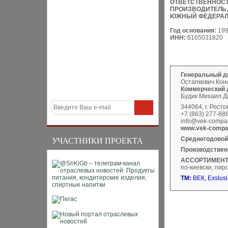
ОТВЕТСТВЕННОС
ПРОИЗВОДИТЕЛЬ,
ЮЖНЫЙ ФЕДЕРАЛ
Год основания:
19
ИНН:
6165031820
Генеральный д
Остапкевич Кон
Коммерческий 
Будик Михаил Д
344064, г. Росто
+7 (863) 277-88
info@vek-compa
www.vek-compa
Среднегодовой
УЧАСТНИКИ ПРОЕКТА
Производстве
АССОРТИМЕНТ
по-киевски, пир
ТМ:
ВЕК, Exslusi