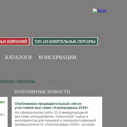
НЫХ КОМПАНИЙ
ТОП-100 ВЛИЯТЕЛЬНЫЕ ПЕРСОНЫ
КАТАЛОГИ
КОНСЕРВАЦИЯ
ЕКЛАМА
|
КОНТАКТЫ
ПОПУЛЯРНЫЕ НОВОСТИ
иал
Опубликован предварительный список
участников выставки «Агропродмаш-2026»
На официальном сайте 31-й международной
выставки оборудования, технологий, сырья и
ингредиентов для пищевой и перерабатывающей
промышленности «Агропродмаш-2026», которая