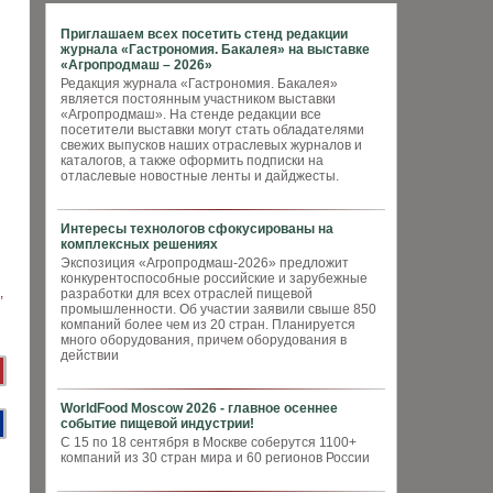
Приглашаем всех посетить стенд редакции
журнала «Гастрономия. Бакалея» на выставке
«Агропродмаш – 2026»
Редакция журнала «Гастрономия. Бакалея»
является постоянным участником выставки
«Агропродмаш». На стенде редакции все
посетители выставки могут стать обладателями
свежих выпусков наших отраслевых журналов и
каталогов, а также оформить подписки на
отласлевые новостные ленты и дайджесты.
Интересы технологов сфокусированы на
комплексных решениях
Экспозиция «Агропродмаш-2026» предложит
конкурентоспособные российские и зарубежные
разработки для всех отраслей пищевой
промышленности. Об участии заявили свыше 850
компаний более чем из 20 стран. Планируется
много оборудования, причем оборудования в
действии
WorldFood Moscow 2026 - главное осеннее
событие пищевой индустрии!
С 15 по 18 сентября в Москве соберутся 1100+
компаний из 30 стран мира и 60 регионов России