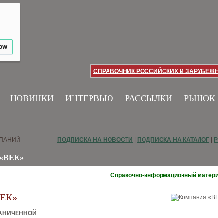
low
СПРАВОЧНИК РОССИЙСКИХ И ЗАРУБЕЖ
НОВИНКИ
ИНТЕРВЬЮ
РАССЫЛКИ
РЫНОК
МПАНИЙ
ПОДПИСКА НА НОВОСТИ
|
ПОДПИСКА НА КАТАЛОГ
|
Р
«ВЕК»
Справочно-информационный матер
ВЕК»
РАНИЧЕННОЙ