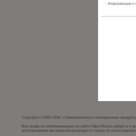
Информацию о В
Copyright © 2000-2026. «Замороженные и охлажденные продукт
Все права на опубликованные на сайте
https://frozen.snkigb.ru
и к
использование материалов допускается только по согласованию 